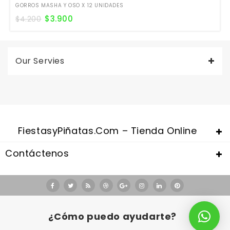
GORROS MASHA Y OSO X 12 UNIDADES
$
3.900
$
4.200
Our Servies
FiestasyPiñatas.com – Tienda Online
Contáctenos
Valentine's Day is coming, it's time to prepare all kinds of gifts,
replica watches uk
are a good choice.
¿Cómo puedo ayudarte?