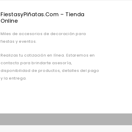
FiestasyPiñatas.com – Tienda
Online
Miles de accesorios de decoración para
fiestas y eventos.
Realizas tu cotización en línea. Estaremos en
contacto para brindarte asesoría,
disponibilidad de productos, detalles del pago
y la entrega.
Valentine's Day is coming, it's time to prepare all kinds of gifts,