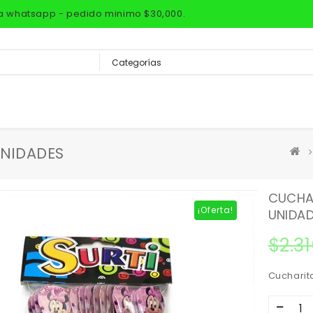
via whatsapp - pedido minimo $30,000.
UNIDADES
CUCHAR
¡Oferta!
UNIDA
$
2.3
Cucharit