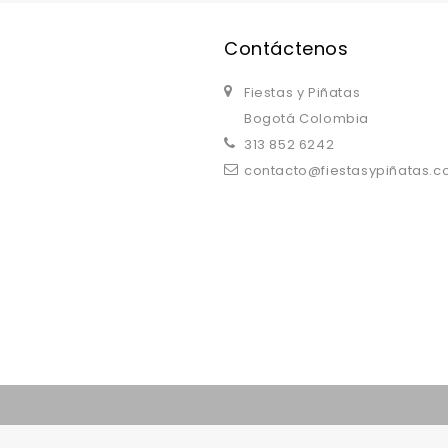
Contáctenos
Fiestas y Piñatas
Bogotá Colombia
313 852 6242
contacto@fiestasypiñatas.
replica watches uk
are a good choice.