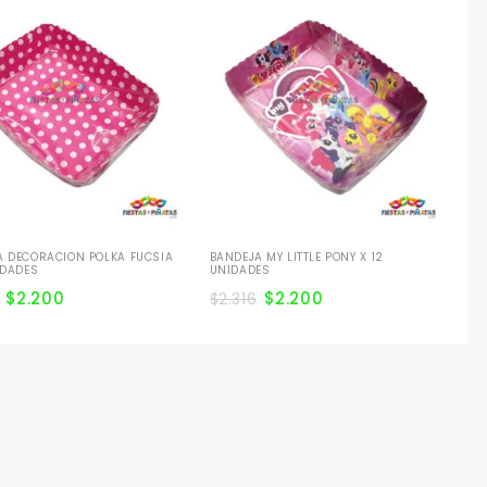
BA
UN
$
2
A DECORACION POLKA FUCSIA
BANDEJA MY LITTLE PONY X 12
IDADES
UNIDADES
$
2.200
$
2.200
$
2.316