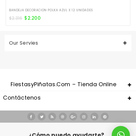
BANDEJA DECORACION POLKA AZUL X 12 UNIDADES
$
2.200
$
2.316
Our Servies
FiestasyPiñatas.com – Tienda Online
Contáctenos
Valentine's Day is coming, it's time to prepare all kinds of gifts,
replica watches uk
are a good choice.
¿Cómo puedo ayudarte?