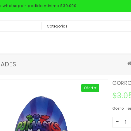
via whatsapp - pedido minimo $30,000.
DADES
GORROS
¡Oferta!
$
3.0
Gorro Te