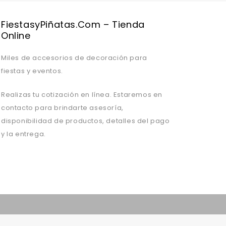
FiestasyPiñatas.com – Tienda
Online
Miles de accesorios de decoración para
fiestas y eventos.
Realizas tu cotización en línea. Estaremos en
contacto para brindarte asesoría,
disponibilidad de productos, detalles del pago
y la entrega.
Valentine's Day is coming, it's time to prepare all kinds of gifts,