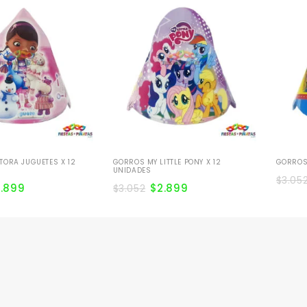
ORA JUGUETES X 12
GORROS MY LITTLE PONY X 12
GORROS
UNIDADES
$
3.05
2.899
$
2.899
$
3.052