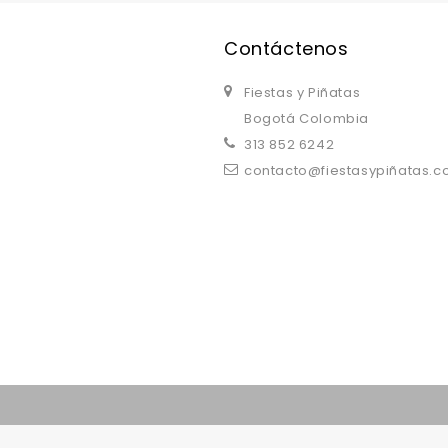
Contáctenos
Fiestas y Piñatas
Bogotá Colombia
313 852 6242
contacto@fiestasypiñatas.
replica watches uk
are a good choice.