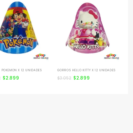
CO
UN
$
4
 POKEMON X 12 UNIDADES
GORROS HELLO KITTY X 12 UNIDADES
$
2.899
$
2.899
2
$
3.052