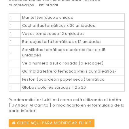
cumpleaños – kit infantil
1
Mantel temático x unidad
1
Cucharitas temáticas x 20 unidades
1
Vasos temáticos x 12 unidades
1
Bandejas torta temáticas x 12 unidades
Servilletas temáticas o colores fiesta x 15
1
unidades
1
Vela numero azul o rosada (a escoger)
1
Guirnalda letrero temático «feliz cumpleaños»
1
Festón (acordeón papel seda) temático
1
Globos colores surtidos r12 x 20
Puedes solicitar tu kit así como está utilizando el botón
[
Añadir Al Carrito ] o modificarlo en el formulario de la
parte inferior.
CLICK AQUI PARA MODIFICAR TU KIT