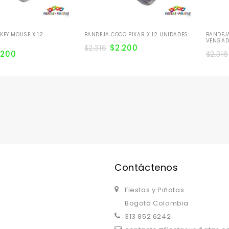
KEY MOUSE X 12
BANDEJA COCO PIXAR X 12 UNIDADES
BANDEJ
VENGAD
$
2.200
$
2.316
.200
$
2.316
Contáctenos
Fiestas y Piñatas
Bogotá Colombia
313 852 6242