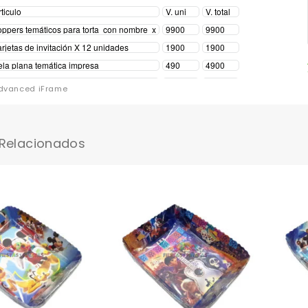
dvanced iFrame
 Relacionados