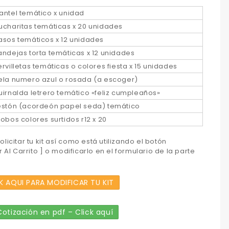
antel temático x unidad
ucharitas temáticas x 20 unidades
asos temáticos x 12 unidades
andejas torta temáticas x 12 unidades
ervilletas temáticas o colores fiesta x 15 unidades
ela numero azul o rosada (a escoger)
uirnalda letrero temático «feliz cumpleaños»
estón (acordeón papel seda) temático
lobos colores surtidos r12 x 20
licitar tu kit así como está utilizando el botón
 Al Carrito ] o modificarlo en el formulario de la parte
K AQUI PARA MODIFICAR TU KIT
otización en pdf – Click aquí