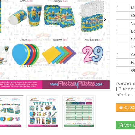
1
M
1
C
1
V
1
B
1
S
1
V
1
G
1
F
1
G
Puedes so
[
Añadir
inferior.
CLIC
Ver C