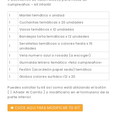
cumpleaños – kit infantil
1
Mantel temático x unidad
1
Cucharitas temáticas x 20 unidades
1
Vasos temáticos x 12 unidades
1
Bandejas torta temáticas x 12 unidades
Servilletas temáticas o colores fiesta x 15
1
unidades
1
Vela numero azul o rosada (a escoger)
1
Guirnalda letrero temático «feliz cumpleaños»
1
Festón (acordeón papel seda) temático
1
Globos colores surtidos r12 x 20
Puedes solicitar tu kit así como está utilizando el botón
[
Añadir Al Carrito ] o modificarlo en el formulario de la
parte inferior.
CLICK AQUI PARA MODIFICAR TU KIT