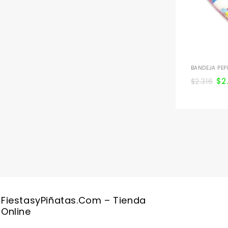
BANDEJA PEP
$
2
$
2.316
FiestasyPiñatas.com – Tienda
Online