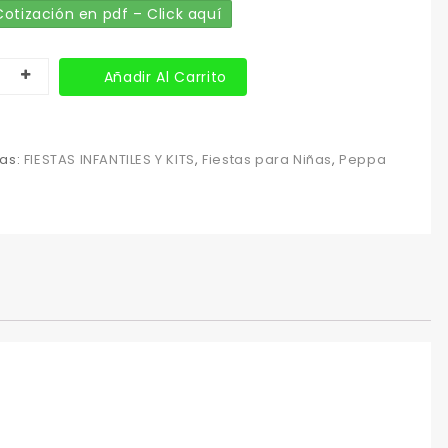
otización en pdf – Click aquí
Añadir Al Carrito
as:
FIESTAS INFANTILES Y KITS
,
Fiestas para Niñas
,
Peppa