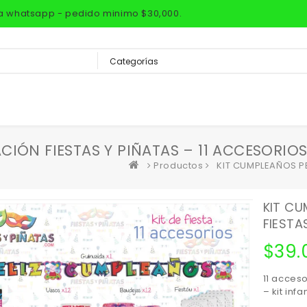
via whatsapp - pedido minimo $30,000.
IÓN FIESTAS Y PIÑATAS – 11 ACCESORIO
Productos
KIT CUMPLEAÑOS PE
KIT CU
FIESTA
$
39.
11 acces
– kit infan