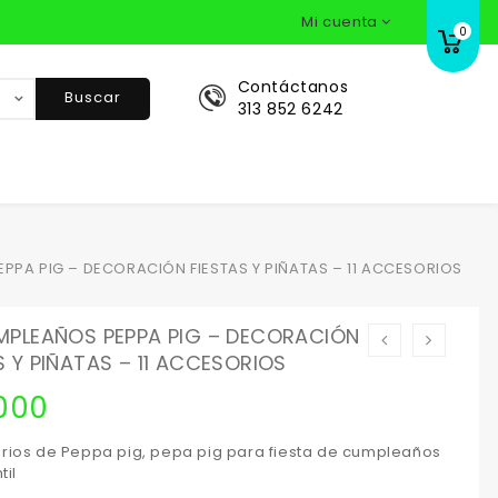
Mi cuenta
0
Contáctanos
Buscar
313 852 6242
S
PPA PIG – DECORACIÓN FIESTAS Y PIÑATAS – 11 ACCESORIOS
MPLEAÑOS PEPPA PIG – DECORACIÓN
S Y PIÑATAS – 11 ACCESORIOS
000
orios de Peppa pig, pepa pig para fiesta de cumpleaños
til