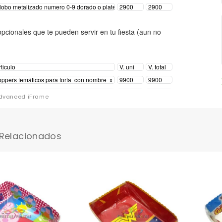
dvanced iFrame
 Relacionados