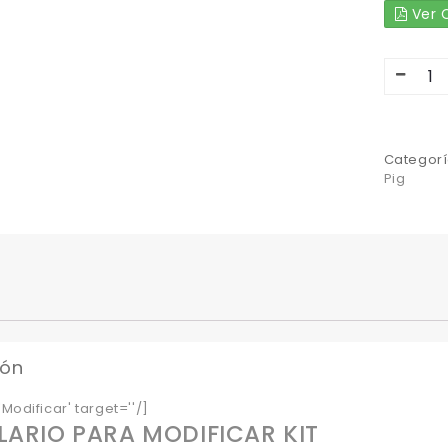
Ver C
Categorí
Pig
ión
Modificar' target=''/]
ARIO PARA MODIFICAR KIT