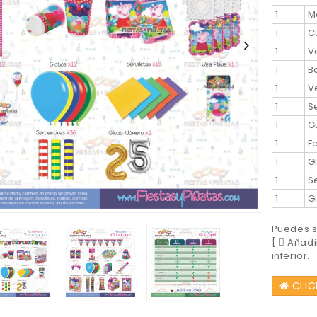
1
M
1
C
1
V
1
B
1
V
1
S
1
G
1
F
1
G
1
S
1
G
Puedes so
[
Añadir
inferior.
CLIC