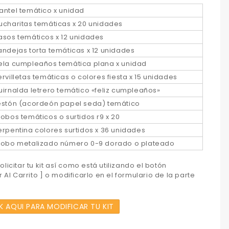
antel temático x unidad
ucharitas temáticas x 20 unidades
asos temáticos x 12 unidades
andejas torta temáticas x 12 unidades
ela cumpleaños temática plana x unidad
ervilletas temáticas o colores fiesta x 15 unidades
uirnalda letrero temático «feliz cumpleaños»
estón (acordeón papel seda) temático
lobos temáticos o surtidos r9 x 20
erpentina colores surtidos x 36 unidades
lobo metalizado número 0-9 dorado o plateado
licitar tu kit así como está utilizando el botón
 Al Carrito ] o modificarlo en el formulario de la parte
K AQUI PARA MODIFICAR TU KIT