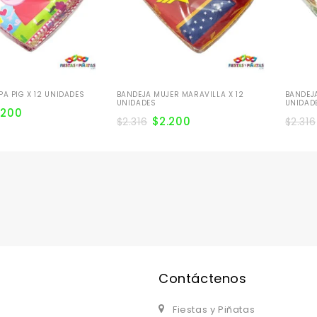
PA PIG X 12 UNIDADES
BANDEJA MUJER MARAVILLA X 12
BANDEJA
UNIDADES
UNIDAD
.200
$
2.200
$
2.316
$
2.316
Contáctenos
Fiestas y Piñatas