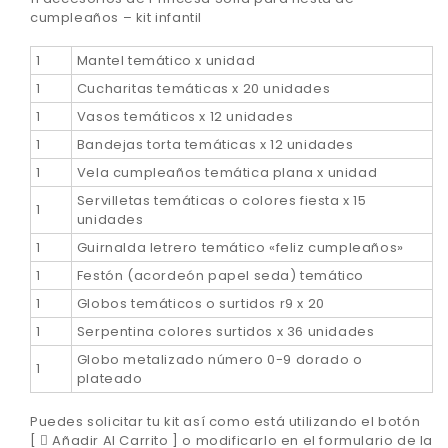
cumpleaños – kit infantil
1
Mantel temático x unidad
1
Cucharitas temáticas x 20 unidades
1
Vasos temáticos x 12 unidades
1
Bandejas torta temáticas x 12 unidades
1
Vela cumpleaños temática plana x unidad
Servilletas temáticas o colores fiesta x 15
1
unidades
1
Guirnalda letrero temático «feliz cumpleaños»
1
Festón (acordeón papel seda) temático
1
Globos temáticos o surtidos r9 x 20
1
Serpentina colores surtidos x 36 unidades
Globo metalizado número 0-9 dorado o
1
plateado
Puedes solicitar tu kit así como está utilizando el botón
[
Añadir Al Carrito ] o modificarlo en el formulario de la