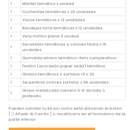
1
Mantel temático x unidad
1
Cucharitas temáticas x 20 unidades
1
Vasos temáticos x 12 unidades
1
Bandejas torta temáticas x 12 unidades
1
Vela motivo plana X unidad
Servilletas temáticas o colores fiesta x 15
1
unidades
1
Guirnalda letrero temático «feliz cumpleaños»
1
Festón (acordeón papel seda) temático
1
Globos temáticos o surtidos r9 x 20
1
Serpentina colores surtidos x 36 unidades
Globo metalizado número 0-9 dorado o
1
plateado
Puedes solicitar tu kit así como está utilizando el botón
[
Añadir Al Carrito ] o modificarlo en el formulario de la
parte inferior.