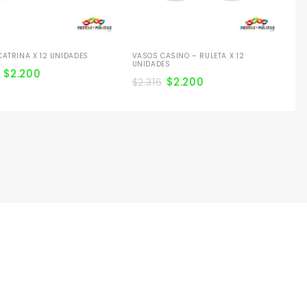
ATRINA X 12 UNIDADES
VASOS CASINO – RULETA X 12
UNIDADES
$
2.200
$
2.200
$
2.316