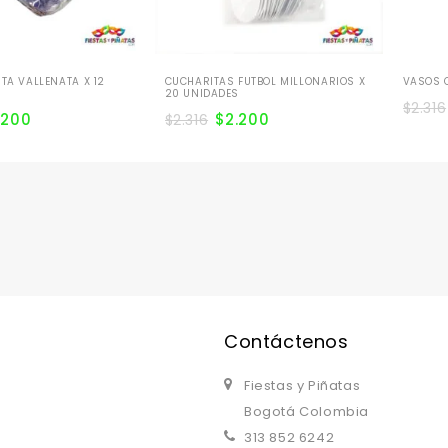
STA VALLENATA X 12
CUCHARITAS FUTBOL MILLONARIOS X
VASOS C
20 UNIDADES
$
2.316
.200
$
2.200
$
2.316
Contáctenos
Fiestas y Piñatas
Bogotá Colombia
313 852 6242