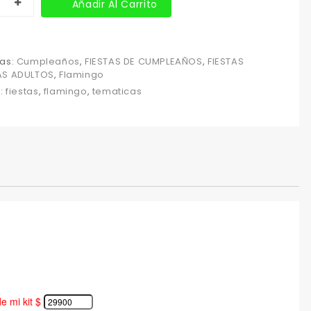
Añadir Al Carrito
as:
Cumpleaños
,
FIESTAS DE CUMPLEAÑOS
,
FIESTAS
AS ADULTOS
,
Flamingo
s:
fiestas
,
flamingo
,
tematicas