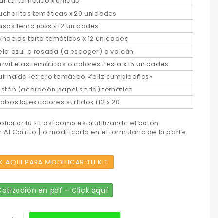
antel temático x unidad
ucharitas temáticas x 20 unidades
asos temáticos x 12 unidades
andejas torta temáticas x 12 unidades
ela azul o rosada (a escoger) o volcán
ervilletas temáticas o colores fiesta x 15 unidades
uirnalda letrero temático «feliz cumpleaños»
estón (acordeón papel seda) temático
lobos latex colores surtidos r12 x 20
licitar tu kit así como está utilizando el botón
 Al Carrito ] o modificarlo en el formulario de la parte
K AQUI PARA MODIFICAR TU KIT
otización en pdf – Click aquí