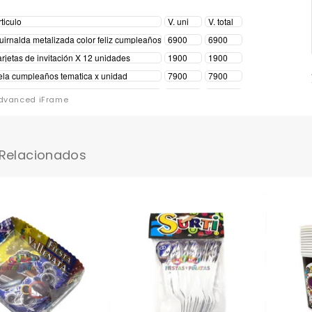
dvanced iFrame
 Relacionados