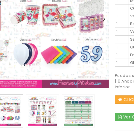
1
M
1
C
1
V
1
B
1
V
1
S
1
G
1
F
1
G
Puedes so
[
Añadir
inferior.
CLIC
Ver C