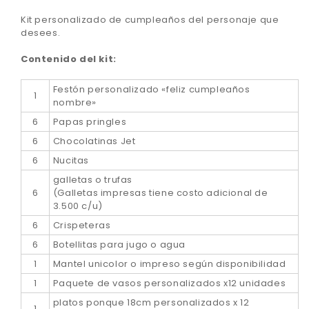
Kit personalizado de cumpleaños del personaje que
desees.
Contenido del kit:
Festón personalizado «feliz cumpleaños
1
nombre»
6
Papas pringles
6
Chocolatinas Jet
6
Nucitas
galletas o trufas
6
(Galletas impresas tiene costo adicional de
3.500 c/u)
6
Crispeteras
6
Botellitas para jugo o agua
1
Mantel unicolor o impreso según disponibilidad
1
Paquete de vasos personalizados x12 unidades
platos ponque 18cm personalizados x 12
1