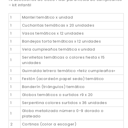
– kit infantil
1
Mantel temático x unidad
1
Cucharitas temáticas x 20 unidades
1
Vasos temáticos x 12 unidades
1
Bandejas torta temáticas x 12 unidades
1
Vela cumpleaños temática x unidad
Servilletas temáticas o colores fiesta x 15
1
unidades
1
Guirnalda letrero temático «feliz cumpleaños»
1
Festón (acordeón papel seda) temático
1
Banderín (triángulos) temático
1
Globos temáticos o surtidos r9 x 20
1
Serpentina colores surtidos x 36 unidades
Globo metalizado número 0-9 dorado o
1
plateado
2
Cortinas (color a escoger)