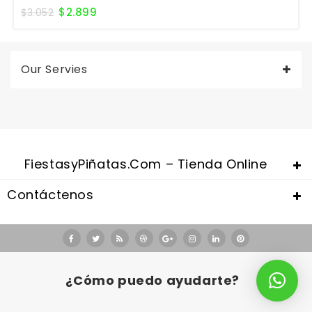
$
2.899
$
3.052
Our Servies
FiestasyPiñatas.com – Tienda Online
Contáctenos
Valentine's Day is coming, it's time to prepare all kinds of gifts,
replica watches uk
are a good choice.
¿Cómo puedo ayudarte?