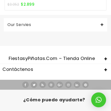
$
2.899
$
3.052
Our Servies
FiestasyPiñatas.com – Tienda Online
Contáctenos
Valentine's Day is coming, it's time to prepare all kinds of gifts,
replica watches uk
are a good choice.
¿Cómo puedo ayudarte?