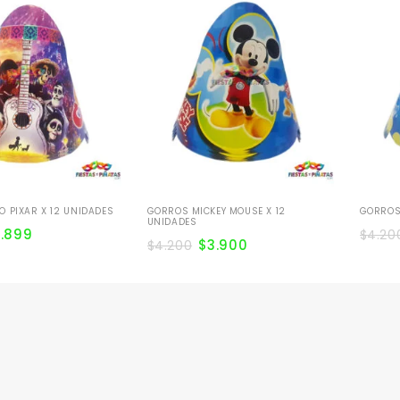
 PIXAR X 12 UNIDADES
GORROS MICKEY MOUSE X 12
GORROS
UNIDADES
2.899
$
4.20
$
3.900
$
4.200