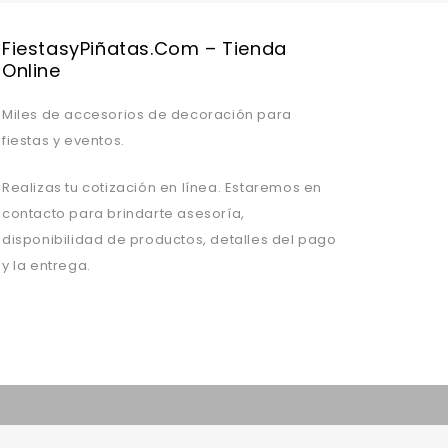
FiestasyPiñatas.com – Tienda
Online
Miles de accesorios de decoración para
fiestas y eventos.
Realizas tu cotización en línea. Estaremos en
contacto para brindarte asesoría,
disponibilidad de productos, detalles del pago
y la entrega.
Valentine's Day is coming, it's time to prepare all kinds of gifts,