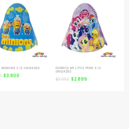
GO
VE
$
4
 MINIONS X 12 UNIDADES
GORROS MY LITTLE PONY X 12
UNIDADES
$
3.900
0
$
2.899
$
3.052