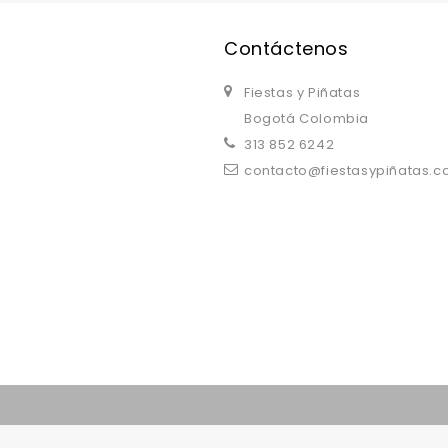
Contáctenos
Fiestas y Piñatas
Bogotá Colombia
313 852 6242
contacto@fiestasypiñatas.
replica watches uk
are a good choice.