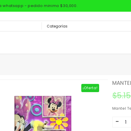
via whatsapp - pedido minimo $30,000.
MANTEL
¡Oferta!
$
5.1
Mantel T