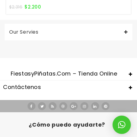
$
2.200
$
2.316
Our Servies
FiestasyPiñatas.com – Tienda Online
Contáctenos
Valentine's Day is coming, it's time to prepare all kinds of gifts,
replica watches uk
are a good choice.
¿Cómo puedo ayudarte?