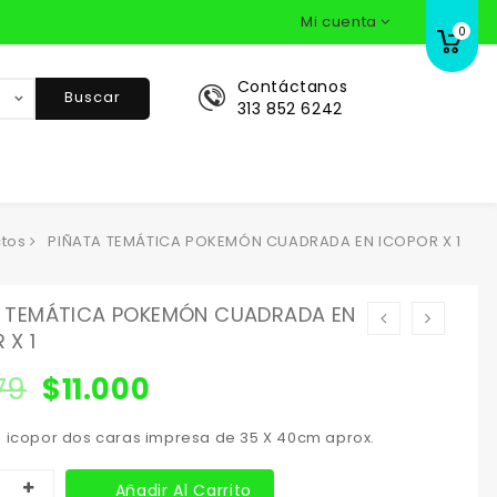
Mi cuenta
0
Contáctanos
Buscar
313 852 6242
tos
PIÑATA TEMÁTICA POKEMÓN CUADRADA EN ICOPOR X 1
A TEMÁTICA POKEMÓN CUADRADA EN
 X 1
579
$
11.000
n icopor dos caras impresa de 35 X 40cm aprox.
Añadir Al Carrito