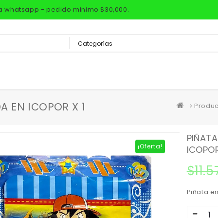
via whatsapp - pedido minimo $30,000.
 EN ICOPOR X 1
Produc
PIÑAT
¡Oferta!
ICOPOR
$
11.
Piñata e