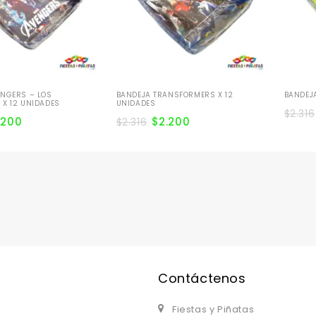
ENGERS – LOS
BANDEJA TRANSFORMERS X 12
BANDEJA
X 12 UNIDADES
UNIDADES
$
2.316
.200
$
2.200
$
2.316
Contáctenos
Fiestas y Piñatas