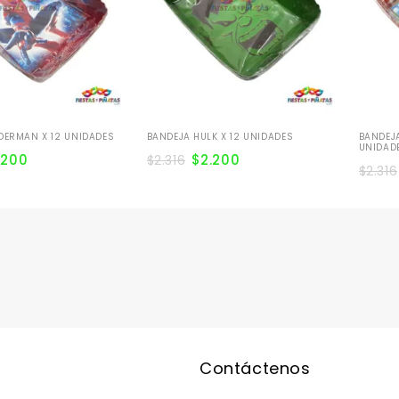
DERMAN X 12 UNIDADES
BANDEJA HULK X 12 UNIDADES
BANDEJA
UNIDAD
.200
$
2.200
$
2.316
$
2.316
Contáctenos