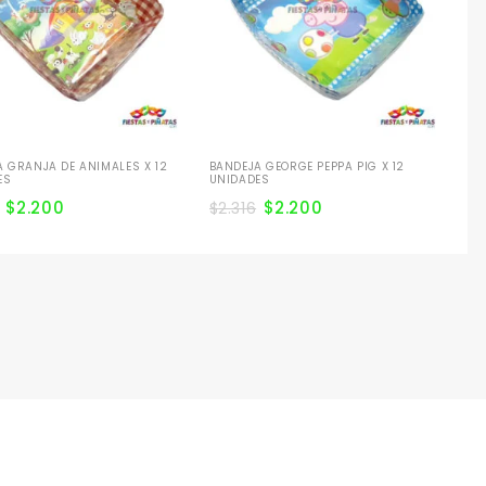
 GRANJA DE ANIMALES X 12
BANDEJA GEORGE PEPPA PIG X 12
ES
UNIDADES
$
2.200
$
2.200
$
2.316