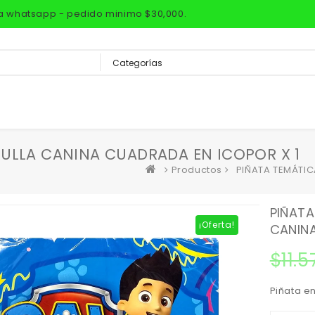
via whatsapp - pedido minimo $30,000.
ULLA CANINA CUADRADA EN ICOPOR X 1
Productos
PIÑATA TEMÁTIC
PIÑATA
¡Oferta!
CANINA
$
11.
Piñata e