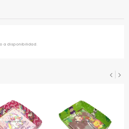
o a disponibilidad.
BA
$
2