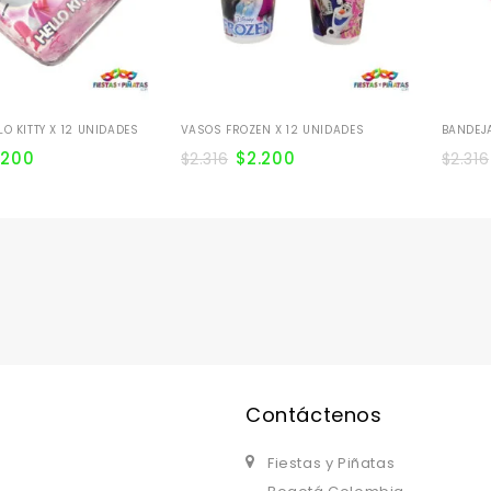
O KITTY X 12 UNIDADES
VASOS FROZEN X 12 UNIDADES
BANDEJA
.200
$
2.200
$
2.316
$
2.316
Contáctenos
Fiestas y Piñatas