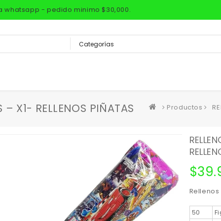
via whatsapp - pedido minimo $30,000.
 – X1- RELLENOS PIÑATAS
Productos
RE
RELLEN
RELLEN
$
39.
Rellenos
50
F