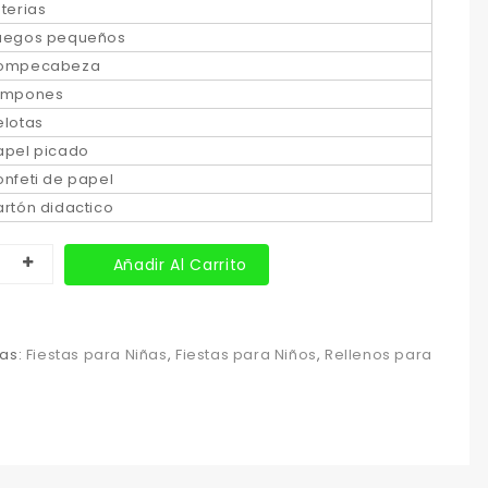
oterias
uegos pequeños
ompecabeza
impones
elotas
apel picado
onfeti de papel
artón didactico
Añadir Al Carrito
as:
Fiestas para Niñas
,
Fiestas para Niños
,
Rellenos para