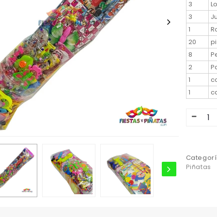
3
L
3
J
1
R
20
p
8
P
2
P
1
c
1
c
Categorí
Piñatas