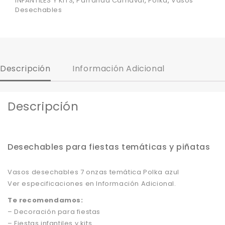
INFANTILES Y KITS
,
Parranda Carnaval
,
Polka
,
Vasos
Desechables
Descripción
Información Adicional
Descripción
Desechables para fiestas temáticas y piñatas
Vasos desechables 7 onzas temática Polka azul
Ver especificaciones en Información Adicional.
Te recomendamos:
– Decoración para fiestas
– Fiestas infantiles y kits