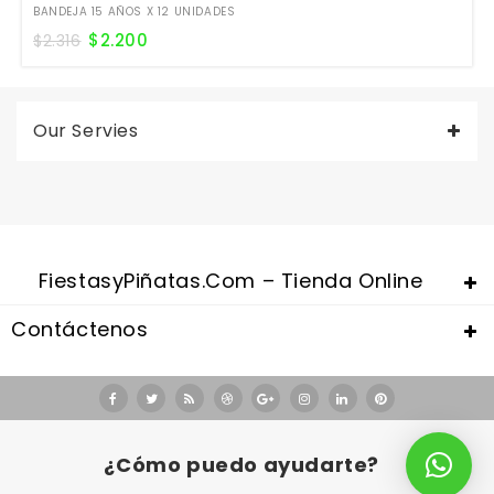
BANDEJA 15 AÑOS X 12 UNIDADES
$
2.200
$
2.316
Our Servies
FiestasyPiñatas.com – Tienda Online
Contáctenos
Valentine's Day is coming, it's time to prepare all kinds of gifts,
replica watches uk
are a good choice.
¿Cómo puedo ayudarte?