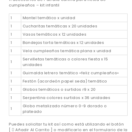
cumpleaños – kit infantil
1
Mantel temático x unidad
1
Cucharitas temáticas x 20 unidades
1
Vasos temáticos x 12 unidades
1
Bandejas torta temáticas x 12 unidades
1
Vela cumpleaños temática plana x unidad
Servilletas temáticas o colores fiesta x 15
1
unidades
1
Guirnalda letrero temático «feliz cumpleaños»
1
Festón (acordeón papel seda) temático
1
Globos temáticos o surtidos r9 x 20
1
Serpentina colores surtidos x 36 unidades
Globo metalizado número 0-9 dorado o
1
plateado
Puedes solicitar tu kit así como está utilizando el botón
[
Añadir Al Carrito ] o modificarlo en el formulario de la