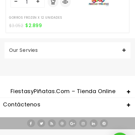
GORROS FROZEN X 12 UNIDADES
$
2.899
$
3.052
Our Servies
FiestasyPiñatas.com – Tienda Online
Contáctenos
Valentine's Day is coming, it's time to prepare all kinds of gifts,