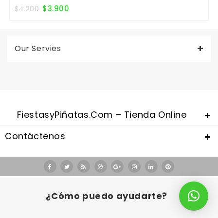
$
3.900
$
4.200
Our Servies
FiestasyPiñatas.com – Tienda Online
Contáctenos
Valentine's Day is coming, it's time to prepare all kinds of gifts,
replica watches uk
are a good choice.
¿Cómo puedo ayudarte?