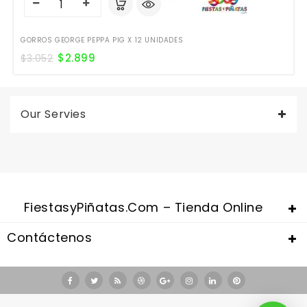
GORROS GEORGE PEPPA PIG X 12 UNIDADES
$
2.899
$
3.052
Our Servies
FiestasyPiñatas.com – Tienda Online
Contáctenos
Valentine's Day is coming, it's time to prepare all kinds of gifts,