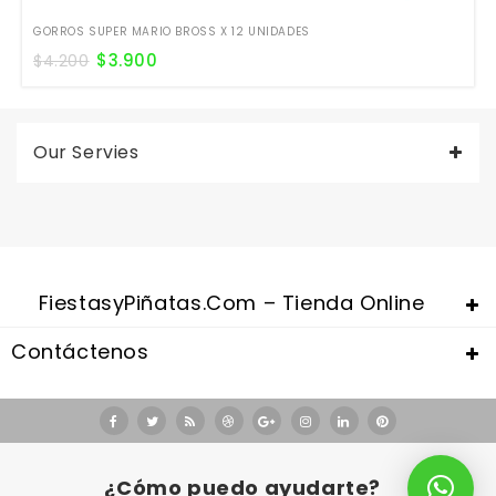
GORROS SUPER MARIO BROSS X 12 UNIDADES
$
3.900
$
4.200
Our Servies
FiestasyPiñatas.com – Tienda Online
Contáctenos
Valentine's Day is coming, it's time to prepare all kinds of gifts,
replica watches uk
are a good choice.
¿Cómo puedo ayudarte?