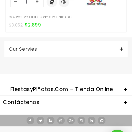
GORROS MY LITTLE PONY X 12 UNIDADES
$
2.899
$
3.052
Our Servies
FiestasyPiñatas.com – Tienda Online
Contáctenos
Valentine's Day is coming, it's time to prepare all kinds of gifts,