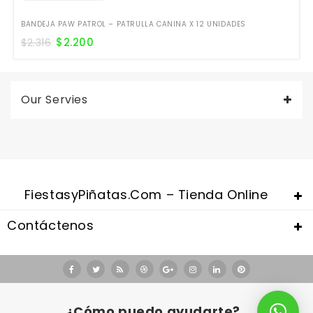
BANDEJA PAW PATROL – PATRULLA CANINA X 12 UNIDADES
$
2.200
$
2.316
Our Servies
FiestasyPiñatas.com – Tienda Online
Contáctenos
Valentine's Day is coming, it's time to prepare all kinds of gifts,
replica watches uk
are a good choice.
¿Cómo puedo ayudarte?