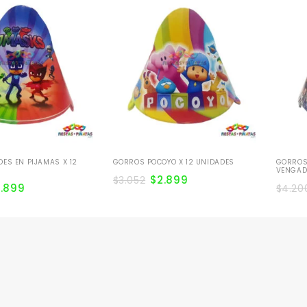
ES EN PIJAMAS X 12
GORROS POCOYO X 12 UNIDADES
GORROS
VENGAD
$
2.899
$
3.052
2.899
$
4.20