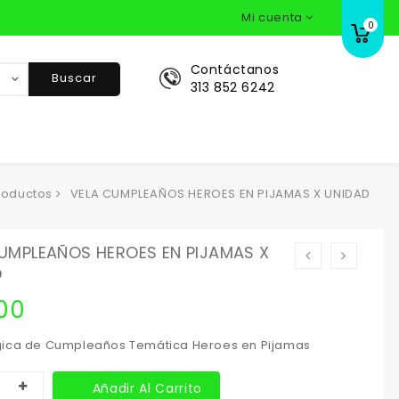
Mi cuenta
0
Contáctanos
Buscar
313 852 6242
roductos
VELA CUMPLEAÑOS HEROES EN PIJAMAS X UNIDAD
UMPLEAÑOS HEROES EN PIJAMAS X
D
00
ica de Cumpleaños Temática Heroes en Pijamas
Añadir Al Carrito