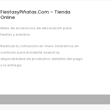
FiestasyPiñatas.com – Tienda
Online
Miles de accesorios de decoración para
fiestas y eventos.
Realizas tu cotización en línea. Estaremos en
contacto para brindarte asesoría,
disponibilidad de productos, detalles del pago
y la entrega.
Valentine's Day is coming, it's time to prepare all kinds of gifts,