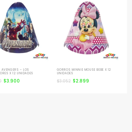
GO
$
3
 AVENGERS – LOS
GORROS MINNIE MOUSE BEBE X 12
ORES X 12 UNIDADES
UNIDADES
$
3.900
$
2.899
0
$
3.052