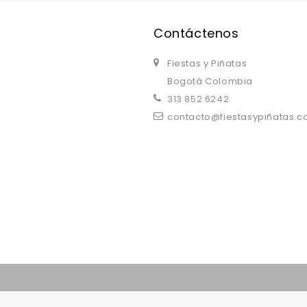
Contáctenos
Fiestas y Piñatas
Bogotá Colombia
313 852 6242
contacto@fiestasypiñatas.
replica watches uk
are a good choice.