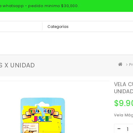
via whatsapp - pedido minimo $30,000.
S X UNIDAD
P
VELA C
UNIDA
$
9.9
Vela Mág