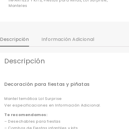
INFANTILES Y KITS
,
Fiestas para Niñas
,
Lol Surprise
,
Manteles
Descripción
Información Adicional
Descripción
Decoración para fiestas y piñatas
Mantel temática Lol Surprise
Ver especificaciones en Información Adicional.
Te recomendamos:
– Desechables para fiestas
– Combos de Fiestas infantiles y kits