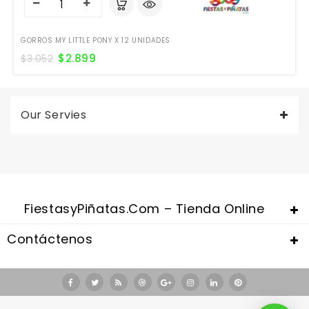
GORROS MY LITTLE PONY X 12 UNIDADES
$
2.899
$
3.052
Our Servies
FiestasyPiñatas.com – Tienda Online
Contáctenos
Valentine's Day is coming, it's time to prepare all kinds of gifts,